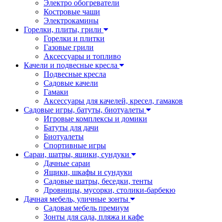
Электро обогреватели
Костровые чаши
Электрокамины
Горелки, плиты, грили
Горелки и плитки
Газовые грили
Аксессуары и топливо
Качели и подвесные кресла
Подвесные кресла
Садовые качели
Гамаки
Аксессуары для качелей, кресел, гамаков
Садовые игры, батуты, биотуалеты
Игровые комплексы и домики
Батуты для дачи
Биотуалеты
Спортивные игры
Сараи, шатры, ящики, сундуки
Дачные сараи
Ящики, шкафы и сундуки
Садовые шатры, беседки, тенты
Дровницы, мусорки, столики-барбекю
Дачная мебель, уличные зонты
Садовая мебель премиум
Зонты для сада, пляжа и кафе