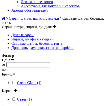
Лежаки и шезлонги
Аксессуары для зонтов и шезлонгов
Аренда обогревателей
Сараи, шатры, ящики, сундуки
Садовые шатры, беседки,
тенты
Сараи, шатры, ящики, сундуки
Дачные сараи
Ящики, шкафы и сундуки
Садовые шатры, беседки, тенты
Дровницы, мусорки, столики-барбекю
Фильтр
Цена
от
до
Бренд
Green Glade (1)
Каркас
Сталь (1)