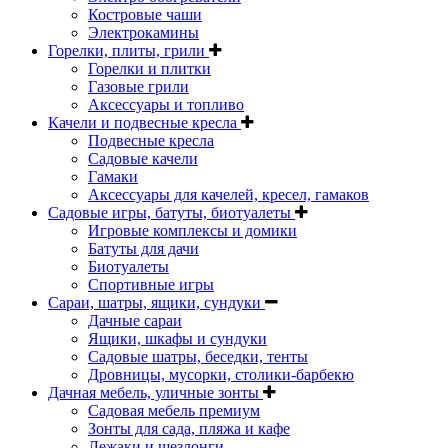
Костровые чаши
Электрокамины
Горелки, плиты, грили
Горелки и плитки
Газовые грили
Аксессуары и топливо
Качели и подвесные кресла
Подвесные кресла
Садовые качели
Гамаки
Аксессуары для качелей, кресел, гамаков
Садовые игры, батуты, биотуалеты
Игровые комплексы и домики
Батуты для дачи
Биотуалеты
Спортивные игры
Сараи, шатры, ящики, сундуки
Дачные сараи
Ящики, шкафы и сундуки
Садовые шатры, беседки, тенты
Дровницы, мусорки, столики-барбекю
Дачная мебель, уличные зонты
Садовая мебель премиум
Зонты для сада, пляжа и кафе
Лежаки и шезлонги