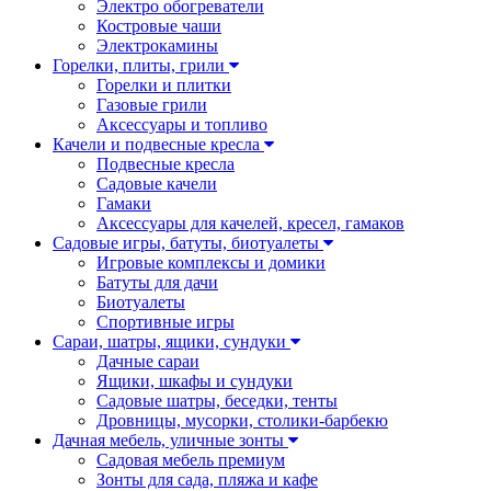
Электро обогреватели
Костровые чаши
Электрокамины
Горелки, плиты, грили
Горелки и плитки
Газовые грили
Аксессуары и топливо
Качели и подвесные кресла
Подвесные кресла
Садовые качели
Гамаки
Аксессуары для качелей, кресел, гамаков
Садовые игры, батуты, биотуалеты
Игровые комплексы и домики
Батуты для дачи
Биотуалеты
Спортивные игры
Сараи, шатры, ящики, сундуки
Дачные сараи
Ящики, шкафы и сундуки
Садовые шатры, беседки, тенты
Дровницы, мусорки, столики-барбекю
Дачная мебель, уличные зонты
Садовая мебель премиум
Зонты для сада, пляжа и кафе