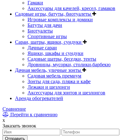
Гамаки
Аксессуары для качелей, кресел, гамаков
Садовые игры, батуты, биотуалеты
Игровые комплексы и домики
Батуты для дачи
Биотуалеты
Спортивные игры
Сараи, шатры, ящики, сундуки
Дачные сараи
Ящики, шкафы и сундуки
Садовые шатры, беседки, тенты
Дровницы, мусорки, столики-барбекю
Дачная мебель, уличные зонты
Садовая мебель премиум
Зонты для сада, пляжа и кафе
Лежаки и шезлонги
Аксессуары для зонтов и шезлонгов
Аренда обогревателей
Сравнение
Перейти к сравнению
x
Заказать звонок
Отправить