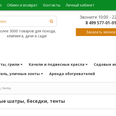
и
обмен и возврат
контакты
личный кабинет
Звоните 10:00 - 22
8 499 577-01-0
олее 3000 товаров для похода,
Заказать звонок
кемпинга, дачи и сада!
иты, грили
качели и подвесные кресла
садовые и
бель, уличные зонты
аренда обогревателей
, тенты
вые шатры, беседки, тенты