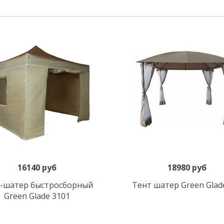
16140 руб
18980 руб
Под заказ
Под заказ
-шатер быстросборный
Тент шатер Green Glad
Green Glade 3101