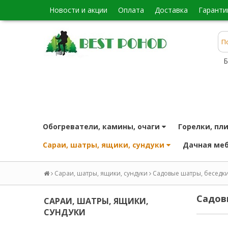
новости и акции
оплата
доставка
гаранти
Б
обогреватели, камины, очаги
горелки, пл
сараи, шатры, ящики, сундуки
дачная ме
Сараи, шатры, ящики, сундуки
Садовые шатры, беседки
Садо
САРАИ, ШАТРЫ, ЯЩИКИ,
СУНДУКИ