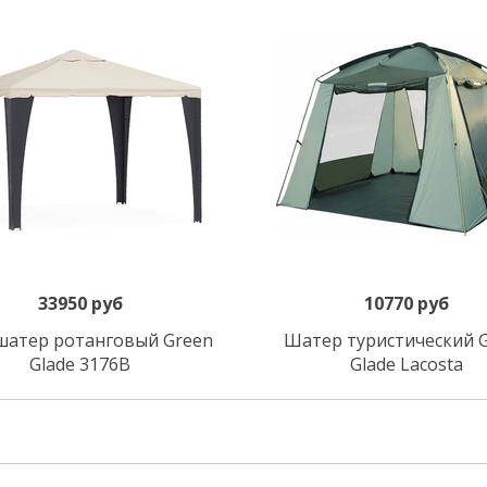
33950 руб
10770 руб
В корзину
В корзину
шатер ротанговый Green
Шатер туристический 
Glade 3176B
Glade Lacosta