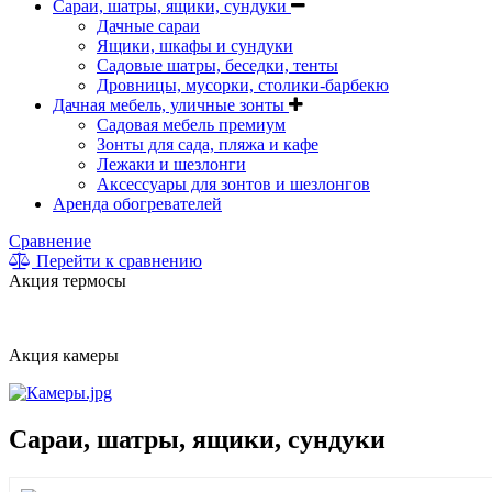
Сараи, шатры, ящики, сундуки
Дачные сараи
Ящики, шкафы и сундуки
Садовые шатры, беседки, тенты
Дровницы, мусорки, столики-барбекю
Дачная мебель, уличные зонты
Садовая мебель премиум
Зонты для сада, пляжа и кафе
Лежаки и шезлонги
Аксессуары для зонтов и шезлонгов
Аренда обогревателей
Сравнение
Перейти к сравнению
Акция термосы
Акция камеры
Сараи, шатры, ящики, сундуки