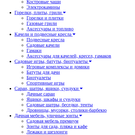
Костровые чаши
Электрокамины
Горелки, плиты, грили
Горелки и плитки
Газовые грили
Аксессуары и топливо
Качели и подвесные кресла
Подвесные кресла
Садовые качели
Гамаки
Аксессуары для качелей, кресел, гамаков
Садовые игры, батуты, биотуалеты
Игровые комплексы и домики
Батуты для дачи
Биотуалеты
Спортивные игры
Сараи, шатры, ящики, сундуки
Дачные сараи
Ящики, шкафы и сундуки
Садовые шатры, беседки, тенты
Дровницы, мусорки, столики-барбекю
Дачная мебель, уличные зонты
Садовая мебель премиум
Зонты для сада, пляжа и кафе
Лежаки и шезлонги