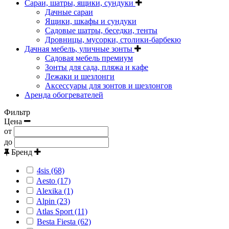
Сараи, шатры, ящики, сундуки
Дачные сараи
Ящики, шкафы и сундуки
Садовые шатры, беседки, тенты
Дровницы, мусорки, столики-барбекю
Дачная мебель, уличные зонты
Садовая мебель премиум
Зонты для сада, пляжа и кафе
Лежаки и шезлонги
Аксессуары для зонтов и шезлонгов
Аренда обогревателей
Фильтр
Цена
от
до
Бренд
4sis (68)
Aesto (17)
Alexika (1)
Alpin (23)
Atlas Sport (11)
Besta Fiesta (62)