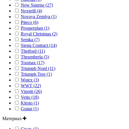
New Sunrise (27)
Nexgrill (4)
Novaya Zemlya (1)
Piteco (6)
Prosperplast (1)
Royal Christmas (2)
Semka (7)
Siesta Contract (14)
Thetford (11)
Theumbrela (5)
Toomax (17)
Triumph Nord (11)
Triumph Tree (1)
Wotex (3)
WWT (22)
Vinotti (26)
Veito (18)
Klesto (1)
Gratar (1)
Материал
Сталь (1)