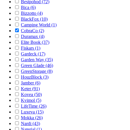
Bestpohod (72)
Bica (6)
Bizzotto (4)
BlackFox (10)
Camping World (1)
CobraCo (2)
Duramax (4)
Elite Book (37)
Fiskars (1)
Gardeck (17)
Garden Way (35)
Green Glade (46)
GreenStorage (8)
HouzBlock (3)
Jamber (6)
Keter (91)
Kovea (50)
Kvimol (5)
LifeTime (26)
Luxeva (15)
Mokka (26)
Nardi (43)
Naterial (1)