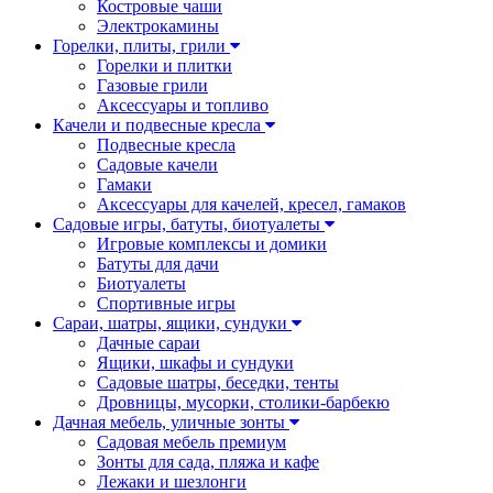
Костровые чаши
Электрокамины
Горелки, плиты, грили
Горелки и плитки
Газовые грили
Аксессуары и топливо
Качели и подвесные кресла
Подвесные кресла
Садовые качели
Гамаки
Аксессуары для качелей, кресел, гамаков
Садовые игры, батуты, биотуалеты
Игровые комплексы и домики
Батуты для дачи
Биотуалеты
Спортивные игры
Сараи, шатры, ящики, сундуки
Дачные сараи
Ящики, шкафы и сундуки
Садовые шатры, беседки, тенты
Дровницы, мусорки, столики-барбекю
Дачная мебель, уличные зонты
Садовая мебель премиум
Зонты для сада, пляжа и кафе
Лежаки и шезлонги