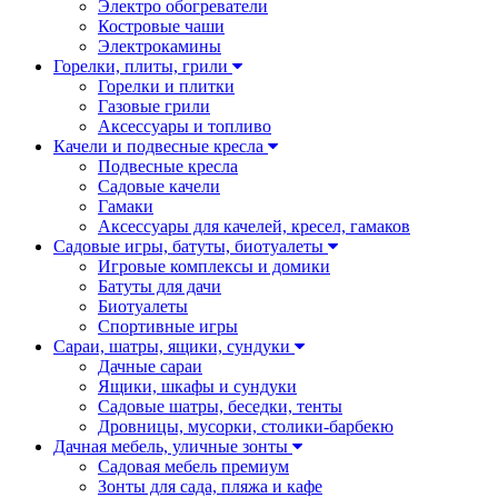
Электро обогреватели
Костровые чаши
Электрокамины
Горелки, плиты, грили
Горелки и плитки
Газовые грили
Аксессуары и топливо
Качели и подвесные кресла
Подвесные кресла
Садовые качели
Гамаки
Аксессуары для качелей, кресел, гамаков
Садовые игры, батуты, биотуалеты
Игровые комплексы и домики
Батуты для дачи
Биотуалеты
Спортивные игры
Сараи, шатры, ящики, сундуки
Дачные сараи
Ящики, шкафы и сундуки
Садовые шатры, беседки, тенты
Дровницы, мусорки, столики-барбекю
Дачная мебель, уличные зонты
Садовая мебель премиум
Зонты для сада, пляжа и кафе