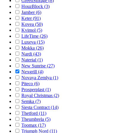
GreenStorage (8)
HouzBlock (3)
Jamber (6)
Keter (91)
Kovea (50)
Kvimol (5)
LifeTime (26)
Luxeva (15)
Mokka (26)
Nardi (43)
Naterial (1)
New Sunrise (27)
Nexgrill (4)
Novaya Zemlya (1)
Piteco (6)
Prosperplast (1)
Royal Christmas (2)
Semka (7)
Siesta Contract (14)
Thetford (11)
Theumbrela (5)
Toomax (17)
Triumph Nord (11)