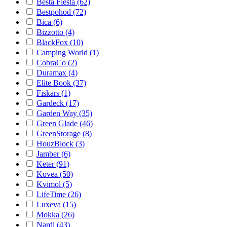
Besta Fiesta (62)
Bestpohod (72)
Bica (6)
Bizzotto (4)
BlackFox (10)
Camping World (1)
CobraCo (2)
Duramax (4)
Elite Book (37)
Fiskars (1)
Gardeck (17)
Garden Way (35)
Green Glade (46)
GreenStorage (8)
HouzBlock (3)
Jamber (6)
Keter (91)
Kovea (50)
Kvimol (5)
LifeTime (26)
Luxeva (15)
Mokka (26)
Nardi (43)