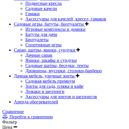
Подвесные кресла
Садовые качели
Гамаки
Аксессуары для качелей, кресел, гамаков
Садовые игры, батуты, биотуалеты
Игровые комплексы и домики
Батуты для дачи
Биотуалеты
Спортивные игры
Сараи, шатры, ящики, сундуки
Дачные сараи
Ящики, шкафы и сундуки
Садовые шатры, беседки, тенты
Дровницы, мусорки, столики-барбекю
Дачная мебель, уличные зонты
Садовая мебель премиум
Зонты для сада, пляжа и кафе
Лежаки и шезлонги
Аксессуары для зонтов и шезлонгов
Аренда обогревателей
Сравнение
Перейти к сравнению
Фильтр
Цена