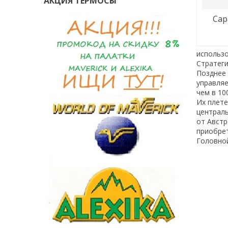
АКЦИЯ ТЕРМОСЫ
сараи, шатры, ящики,
использо
Стратеги
Позднее 
управляе
чем в 10
Их плете
централь
от Австр
приобрет
Головной