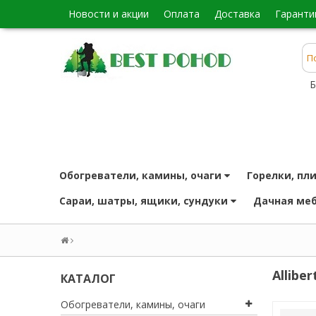
новости и акции
оплата
доставка
гаранти
Б
обогреватели, камины, очаги
горелки, пл
сараи, шатры, ящики, сундуки
дачная ме
Alliber
КАТАЛОГ
обогреватели, камины, очаги