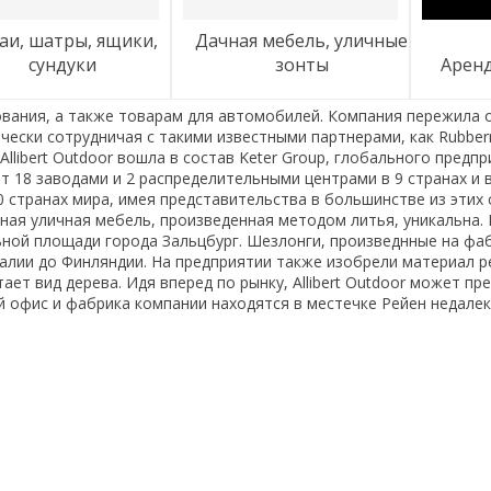
дачная мебель, уличные
сундуки
зонты
арен
вания, а также товарам для автомобилей. Компания пережила 
чески сотрудничая с такими известными партнерами, как Rubberma
Allibert Outdoor вошла в состав Keter Group, глобального предп
т 18 заводами и 2 распределительными центрами в 9 странах и
0 странах мира, имея представительства в большинстве из этих
ная уличная мебель, произведенная методом литья, уникальна. 
ной площади города Зальцбург. Шезлонги, произведнные на фа
алии до Финляндии. На предприятии также изобрели материал ре
ает вид дерева. Идя вперед по рынку, Allibert Outdoor может 
 офис и фабрика компании находятся в местечке Рейен недалек