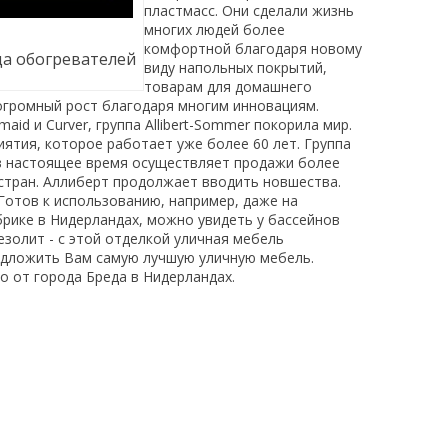
пластмасс. Они сделали жизнь
многих людей более
комфортной благодаря новому
да обогревателей
виду напольных покрытий,
товарам для домашнего
огромный рост благодаря многим инновациям.
id и Curver, группа Allibert-Sommer покорила мир.
риятия, которое работает уже более 60 лет. Группа
 в настоящее время осуществляет продажи более
 стран. Аллиберт продолжает вводить новшества.
Готов к использованию, например, даже на
брике в Нидерландах, можно увидеть у бассейнов
золит - с этой отделкой уличная мебель
предложить Вам самую лучшую уличную мебель.
о от города Бреда в Нидерландах.