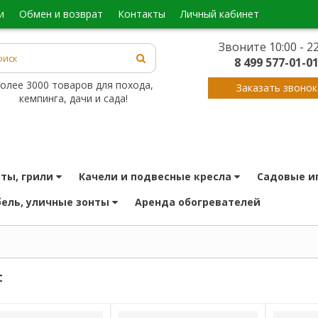
и
обмен и возврат
контакты
личный кабинет
Звоните 10:00 - 22
8 499 577-01-0
олее 3000 товаров для похода,
Заказать звонок
кемпинга, дачи и сада!
иты, грили
качели и подвесные кресла
садовые и
бель, уличные зонты
аренда обогревателей
t