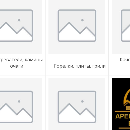
качели и подвесные
очаги
горелки, плиты, грили