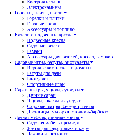
Костровые чаши
Электрокамины
Горелки, плиты, грили
Горелки и плитки
Газовые грили
Аксессуары и топливо
Качели и подвесные кресла
Подвесные кресла
Садовые качели
Гамаки
Аксессуары для качелей, кресел, гамаков
Садовые игры, батуты, биотуалеты
Игровые комплексы и домики
Батуты для дачи
Биотуалеты
Спортивные игры
Сараи, шатры, ящики, сундуки
Дачные сараи
Ящики, шкафы и сундуки
Садовые шатры, беседки, тенты
Дровницы, мусорки, столики-барбекю
Дачная мебель, уличные зонты
Садовая мебель премиум
Зонты для сада, пляжа и кафе
Лежаки и шезлонги