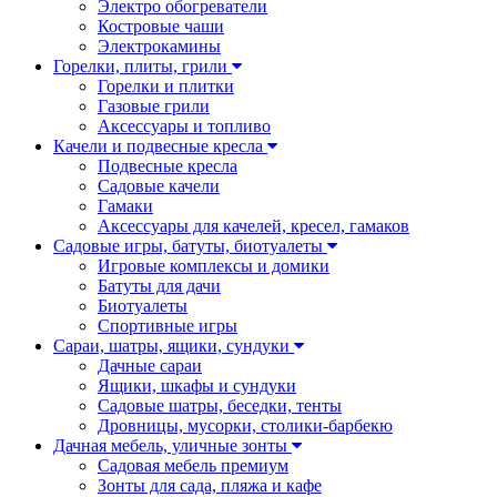
Электро обогреватели
Костровые чаши
Электрокамины
Горелки, плиты, грили
Горелки и плитки
Газовые грили
Аксессуары и топливо
Качели и подвесные кресла
Подвесные кресла
Садовые качели
Гамаки
Аксессуары для качелей, кресел, гамаков
Садовые игры, батуты, биотуалеты
Игровые комплексы и домики
Батуты для дачи
Биотуалеты
Спортивные игры
Сараи, шатры, ящики, сундуки
Дачные сараи
Ящики, шкафы и сундуки
Садовые шатры, беседки, тенты
Дровницы, мусорки, столики-барбекю
Дачная мебель, уличные зонты
Садовая мебель премиум
Зонты для сада, пляжа и кафе