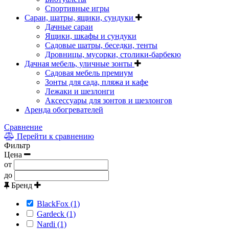
Спортивные игры
Сараи, шатры, ящики, сундуки
Дачные сараи
Ящики, шкафы и сундуки
Садовые шатры, беседки, тенты
Дровницы, мусорки, столики-барбекю
Дачная мебель, уличные зонты
Садовая мебель премиум
Зонты для сада, пляжа и кафе
Лежаки и шезлонги
Аксессуары для зонтов и шезлонгов
Аренда обогревателей
Сравнение
Перейти к сравнению
Фильтр
Цена
от
до
Бренд
BlackFox (1)
Gardeck (1)
Nardi (1)