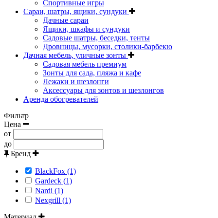
Спортивные игры
Сараи, шатры, ящики, сундуки
Дачные сараи
Ящики, шкафы и сундуки
Садовые шатры, беседки, тенты
Дровницы, мусорки, столики-барбекю
Дачная мебель, уличные зонты
Садовая мебель премиум
Зонты для сада, пляжа и кафе
Лежаки и шезлонги
Аксессуары для зонтов и шезлонгов
Аренда обогревателей
Фильтр
Цена
от
до
Бренд
BlackFox (1)
Gardeck (1)
Nardi (1)
Nexgrill (1)
Материал