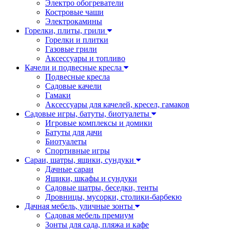
Электро обогреватели
Костровые чаши
Электрокамины
Горелки, плиты, грили
Горелки и плитки
Газовые грили
Аксессуары и топливо
Качели и подвесные кресла
Подвесные кресла
Садовые качели
Гамаки
Аксессуары для качелей, кресел, гамаков
Садовые игры, батуты, биотуалеты
Игровые комплексы и домики
Батуты для дачи
Биотуалеты
Спортивные игры
Сараи, шатры, ящики, сундуки
Дачные сараи
Ящики, шкафы и сундуки
Садовые шатры, беседки, тенты
Дровницы, мусорки, столики-барбекю
Дачная мебель, уличные зонты
Садовая мебель премиум
Зонты для сада, пляжа и кафе