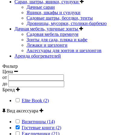
Сараи, шатры, ящики, сундуки
Дачные сараи
Ящики, шкафы и сундуки
Садовые шатры, беседки, тенты
Дровницы, мусорки, столики-барбекю
Дачная мебель, уличные зонты
Садовая мебель премиум
Зонты для сада, пляжа и кафе
Лежаки и шезлонги
Аксессуары для зонтов и шезлонгов
Аренда обогревателей
Фильтр
Цена
от
до
Бренд
Elite Book (2)
Вид аксессуара
Визитницы (14)
Гостевые книги (2)
Ежедневники (21)