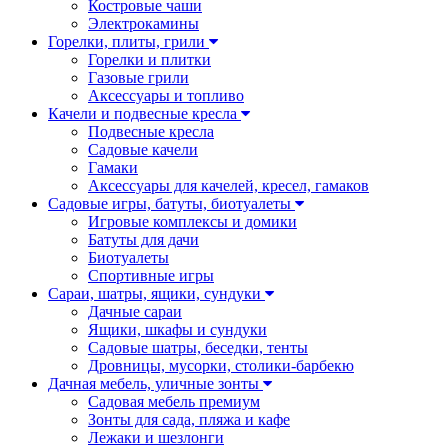
Костровые чаши
Электрокамины
Горелки, плиты, грили
Горелки и плитки
Газовые грили
Аксессуары и топливо
Качели и подвесные кресла
Подвесные кресла
Садовые качели
Гамаки
Аксессуары для качелей, кресел, гамаков
Садовые игры, батуты, биотуалеты
Игровые комплексы и домики
Батуты для дачи
Биотуалеты
Спортивные игры
Сараи, шатры, ящики, сундуки
Дачные сараи
Ящики, шкафы и сундуки
Садовые шатры, беседки, тенты
Дровницы, мусорки, столики-барбекю
Дачная мебель, уличные зонты
Садовая мебель премиум
Зонты для сада, пляжа и кафе
Лежаки и шезлонги