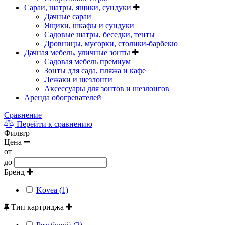
Сараи, шатры, ящики, сундуки
Дачные сараи
Ящики, шкафы и сундуки
Садовые шатры, беседки, тенты
Дровницы, мусорки, столики-барбекю
Дачная мебель, уличные зонты
Садовая мебель премиум
Зонты для сада, пляжа и кафе
Лежаки и шезлонги
Аксессуары для зонтов и шезлонгов
Аренда обогревателей
Сравнение
Перейти к сравнению
Фильтр
Цена
от
до
Бренд
Kovea (1)
Тип картриджа