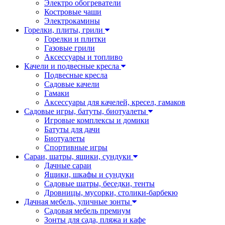
Электро обогреватели
Костровые чаши
Электрокамины
Горелки, плиты, грили
Горелки и плитки
Газовые грили
Аксессуары и топливо
Качели и подвесные кресла
Подвесные кресла
Садовые качели
Гамаки
Аксессуары для качелей, кресел, гамаков
Садовые игры, батуты, биотуалеты
Игровые комплексы и домики
Батуты для дачи
Биотуалеты
Спортивные игры
Сараи, шатры, ящики, сундуки
Дачные сараи
Ящики, шкафы и сундуки
Садовые шатры, беседки, тенты
Дровницы, мусорки, столики-барбекю
Дачная мебель, уличные зонты
Садовая мебель премиум
Зонты для сада, пляжа и кафе