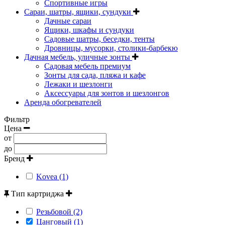
Спортивные игры
Сараи, шатры, ящики, сундуки
Дачные сараи
Ящики, шкафы и сундуки
Садовые шатры, беседки, тенты
Дровницы, мусорки, столики-барбекю
Дачная мебель, уличные зонты
Садовая мебель премиум
Зонты для сада, пляжа и кафе
Лежаки и шезлонги
Аксессуары для зонтов и шезлонгов
Аренда обогревателей
Фильтр
Цена
от
до
Бренд
Kovea (1)
Тип картриджа
Резьбовой (2)
Цанговый (1)