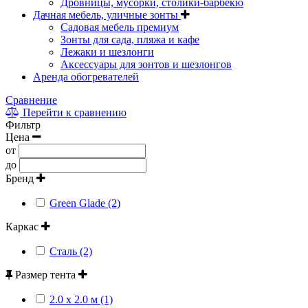
Дровницы, мусорки, столики-барбекю
Дачная мебель, уличные зонты
Садовая мебель премиум
Зонты для сада, пляжа и кафе
Лежаки и шезлонги
Аксессуары для зонтов и шезлонгов
Аренда обогревателей
Сравнение
Перейти к сравнению
Фильтр
Цена
от
до
Бренд
Green Glade (2)
Каркас
Сталь (2)
Размер тента
2.0 х 2.0 м (1)