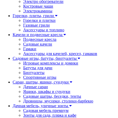
Электро обогреватели
Костровые чаши
Электрокамины
Горелки, плиты, грили
Горелки и плитки
Газовые грили
Аксессуары и топливо
Качели и подвесные кресла
Подвесные кресла
Садовые качели
Гамаки
Аксессуары для качелей, кресел, гамаков
Садовые игры, батуты, биотуалеты
Игровые комплексы и домики
Батуты для дачи
Биотуалеты
Спортивные игры
Сараи, шатры, ящики, сундуки
Дачные сараи
Ящики, шкафы и сундуки
Садовые шатры, беседки, тенты
Дровницы, мусорки, столики-барбекю
Дачная мебель, уличные зонты
Садовая мебель премиум
Зонты для сада, пляжа и кафе