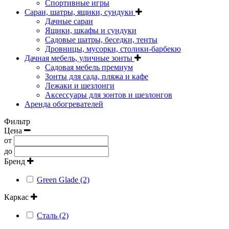
Спортивные игры
Сараи, шатры, ящики, сундуки
Дачные сараи
Ящики, шкафы и сундуки
Садовые шатры, беседки, тенты
Дровницы, мусорки, столики-барбекю
Дачная мебель, уличные зонты
Садовая мебель премиум
Зонты для сада, пляжа и кафе
Лежаки и шезлонги
Аксессуары для зонтов и шезлонгов
Аренда обогревателей
Фильтр
Цена
от
до
Бренд
Green Glade (2)
Каркас
Сталь (2)