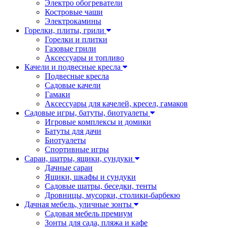
Электро обогреватели
Костровые чаши
Электрокамины
Горелки, плиты, грили
Горелки и плитки
Газовые грили
Аксессуары и топливо
Качели и подвесные кресла
Подвесные кресла
Садовые качели
Гамаки
Аксессуары для качелей, кресел, гамаков
Садовые игры, батуты, биотуалеты
Игровые комплексы и домики
Батуты для дачи
Биотуалеты
Спортивные игры
Сараи, шатры, ящики, сундуки
Дачные сараи
Ящики, шкафы и сундуки
Садовые шатры, беседки, тенты
Дровницы, мусорки, столики-барбекю
Дачная мебель, уличные зонты
Садовая мебель премиум
Зонты для сада, пляжа и кафе