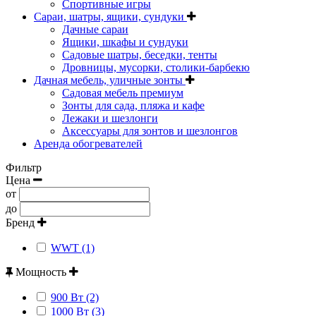
Спортивные игры
Сараи, шатры, ящики, сундуки
Дачные сараи
Ящики, шкафы и сундуки
Садовые шатры, беседки, тенты
Дровницы, мусорки, столики-барбекю
Дачная мебель, уличные зонты
Садовая мебель премиум
Зонты для сада, пляжа и кафе
Лежаки и шезлонги
Аксессуары для зонтов и шезлонгов
Аренда обогревателей
Фильтр
Цена
от
до
Бренд
WWT (1)
Мощность
900 Вт (2)
1000 Вт (3)