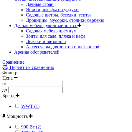
Дачные сараи
Ящики, шкафы и сундуки
Садовые шатры, беседки, тенты
Дровницы, мусорки, столики-барбекю
Дачная мебель, уличные зонты
Садовая мебель премиум
Зонты для сада, пляжа и кафе
Лежаки и шезлонги
Аксессуары для зонтов и шезлонгов
Аренда обогревателей
Сравнение
Перейти к сравнению
Фильтр
Цена
от
до
Бренд
WWT (1)
Мощность
900 Вт (2)