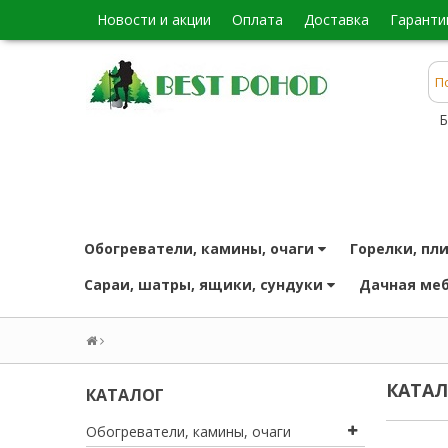
новости и акции
оплата
доставка
гаранти
Б
обогреватели, камины, очаги
горелки, пл
сараи, шатры, ящики, сундуки
дачная ме
КАТА
КАТАЛОГ
обогреватели, камины, очаги