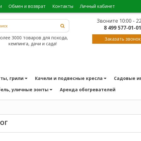
и
обмен и возврат
контакты
личный кабинет
Звоните 10:00 - 22
8 499 577-01-0
олее 3000 товаров для похода,
Заказать звонок
кемпинга, дачи и сада!
иты, грили
качели и подвесные кресла
садовые и
бель, уличные зонты
аренда обогревателей
ЛОГ