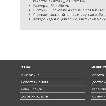
качестве визитницу от Элит Бук.
Размеры:
150 х 250 мм
Внутри 20 блоков по 4 кармана для визиток
Переплет: кожаный переплет, ручная работ
Каждое изделие уникально, цвет кожи може
О НАС
ИНФО
о магазине
оплата
новости и акции
доставк
наши бренды
гаранти
договор оферты
обмен и