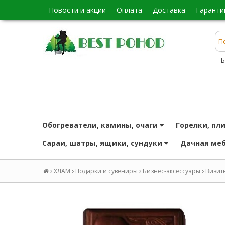
новости и акции
оплата
доставка
гаранти
Б
обогреватели, камины, очаги
горелки, пл
сараи, шатры, ящики, сундуки
дачная ме
ХЛАМ
Подарки и сувениры
Бизнес-аксессуары
Визит