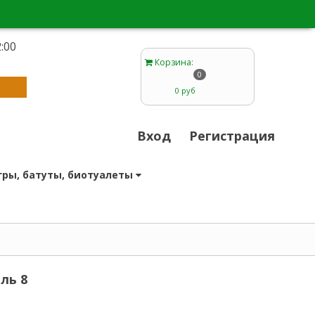
:00
1
Корзина
:
0
0 руб
Вход
Регистрация
гры, батуты, биотуалеты
ль 8