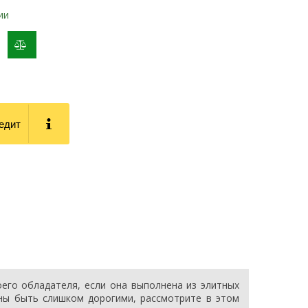
ии
добавить
к
сравнению
редит
его обладателя, если она выполнена из элитных
жны быть слишком дорогими, рассмотрите в этом