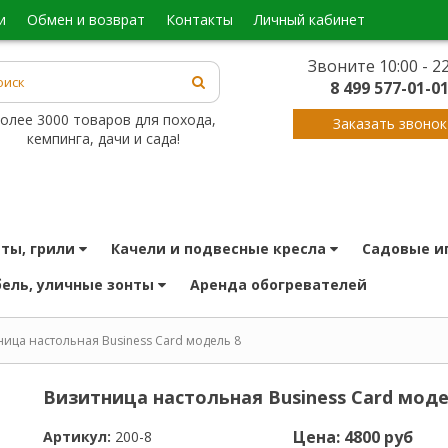
и
обмен и возврат
контакты
личный кабинет
Звоните 10:00 - 22
8 499 577-01-0
олее 3000 товаров для похода,
Заказать звонок
кемпинга, дачи и сада!
иты, грили
качели и подвесные кресла
садовые и
бель, уличные зонты
аренда обогревателей
ница настольная Business Card модель 8
Визитница настольная Business Card моде
Цена: 4800 руб
Артикул:
200-8