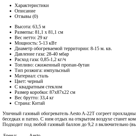
Характеристики
Описание
Отзывы (0)
Высота: 63,5 м
Размепы: 81,1 х 81,1 см
Вес нетто: 29 кг
Мощность: 5-13 кВт
Диаметр обогреваемой территории: 8-15 м. кв.
Давление газа: 28-40 мбар
Расход газа: 0,85-1,2 кг/ч
Топливо: сжиженный пропан-бутан
Тип розжига: импульсный
Материал: сталь
Цвет: черный
С квадратным стеклом
Размер коробки: 87x87x22 см
Вес брутто: 33,4 кг
Страна: Китай
Уличный газовый обогреватель Aesto A-22Т согреет прохладны
беседках и патио. С ним отдых на открытом воздухе станет к
Подходит под любой газовый баллон до 9,2 л включительно (выс
Бренд:
Aesto