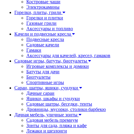
Костровые чаши
Электрокамины
Горелки, плиты, грили
Горелки и плитки
Газовые грили
Аксессуары и топливо
Качели и подвесные кресла
Подвесные кресла
Садовые качели
Гамаки
Аксессуары для качелей, кресел, гамаков
Садовые игры, батуты, биотуалеты
Игровые комплексы и домики
Батуты для дачи
Биотуалеты
Спортивные игры
Сараи, шатры, ящики, сундуки
Дачные сараи
Ящики, шкафы и сундуки
Садовые шатры, беседки, тенты
Дровницы, мусорки, столики-барбекю
Дачная мебель, уличные зонты
Садовая мебель премиум
Зонты для сада, пляжа и кафе
Лежаки и шезлонги