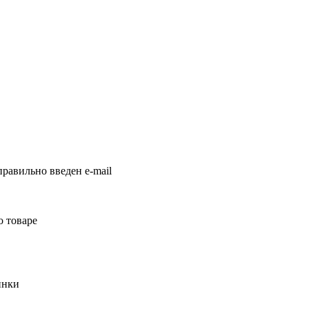
равильно введен e-mail
о товаре
инки