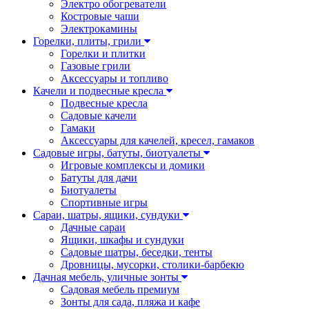
Электро обогреватели
Костровые чаши
Электрокамины
Горелки, плиты, грили
Горелки и плитки
Газовые грили
Аксессуары и топливо
Качели и подвесные кресла
Подвесные кресла
Садовые качели
Гамаки
Аксессуары для качелей, кресел, гамаков
Садовые игры, батуты, биотуалеты
Игровые комплексы и домики
Батуты для дачи
Биотуалеты
Спортивные игры
Сараи, шатры, ящики, сундуки
Дачные сараи
Ящики, шкафы и сундуки
Садовые шатры, беседки, тенты
Дровницы, мусорки, столики-барбекю
Дачная мебель, уличные зонты
Садовая мебель премиум
Зонты для сада, пляжа и кафе