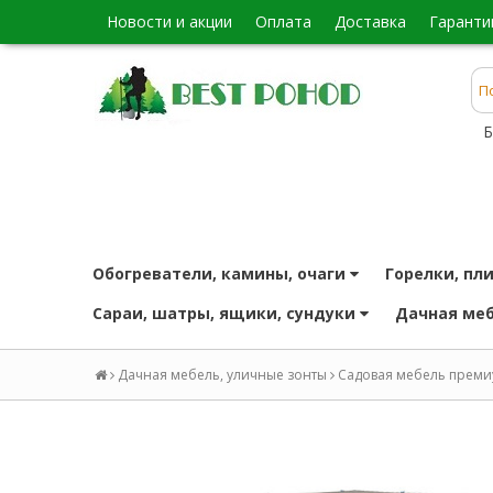
новости и акции
оплата
доставка
гаранти
Б
обогреватели, камины, очаги
горелки, пл
сараи, шатры, ящики, сундуки
дачная ме
Дачная мебель, уличные зонты
Садовая мебель преми