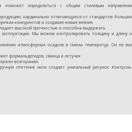
ka поможет определиться с общим стилевым направлен
продукцию, кардинально отличающуюся от стандартов больших
ережая конкурентов и создавая новые веяния
бладает высокой прочностью и способна выдержать
и эксплуатации. Мы можем контролировать толщину и длину 
 влиянию атмосферных осадков и смены температур. Он не вы
ржит формальдегидов, свинца и летучих
вержен возгоранию
ручную плетение нити создает уникальный рисунок.
Контроль