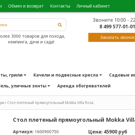
и
обмен и возврат
контакты
личный кабинет
Звоните 10:00 - 22
8 499 577-01-0
олее 3000 товаров для похода,
Заказать звонок
кемпинга, дачи и сада!
иты, грили
качели и подвесные кресла
садовые и
бель, уличные зонты
аренда обогревателей
ум
Стол плетеный прямоугольный Mokka Villa Rosa
Стол плетеный прямоугольный Mokka Vill
Цена: 45900 руб
Артикул:
1600900750