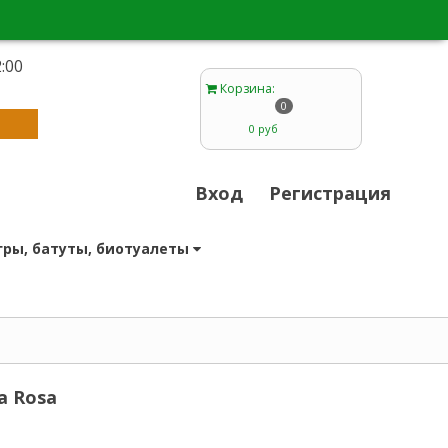
:00
1
Корзина
:
0
0 руб
Вход
Регистрация
гры, батуты, биотуалеты
a Rosa