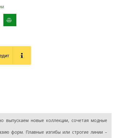
ии
добавить
к
сравнению
редит
но выпускаем новые коллекции, сочетая модные
азию форм. Плавные изгибы или строгие линии –