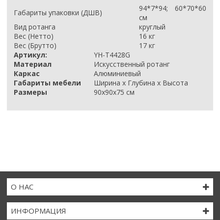
94*7*94; 60*70*60
Габариты упаковки (ДШВ)
см
Вид ротанга
круглый
Вес (Нетто)
16 кг
Вес (Брутто)
17 кг
Артикул:
YH-T4428G
Материал
Искусственный ротанг
Каркас
Алюминиевый
Габариты мебели
Ширина х Глубина х Высота
Размеры
90х90х75 см
О НАС
ИНФОРМАЦИЯ