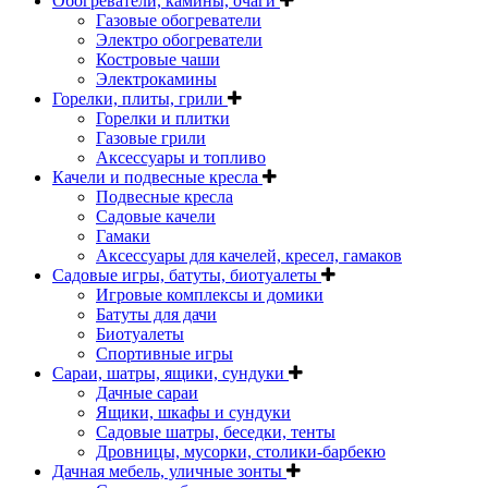
Обогреватели, камины, очаги
Газовые обогреватели
Электро обогреватели
Костровые чаши
Электрокамины
Горелки, плиты, грили
Горелки и плитки
Газовые грили
Аксессуары и топливо
Качели и подвесные кресла
Подвесные кресла
Садовые качели
Гамаки
Аксессуары для качелей, кресел, гамаков
Садовые игры, батуты, биотуалеты
Игровые комплексы и домики
Батуты для дачи
Биотуалеты
Спортивные игры
Сараи, шатры, ящики, сундуки
Дачные сараи
Ящики, шкафы и сундуки
Садовые шатры, беседки, тенты
Дровницы, мусорки, столики-барбекю
Дачная мебель, уличные зонты