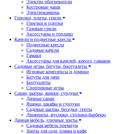
Электро обогреватели
Костровые чаши
Электрокамины
Горелки, плиты, грили
Горелки и плитки
Газовые грили
Аксессуары и топливо
Качели и подвесные кресла
Подвесные кресла
Садовые качели
Гамаки
Аксессуары для качелей, кресел, гамаков
Садовые игры, батуты, биотуалеты
Игровые комплексы и домики
Батуты для дачи
Биотуалеты
Спортивные игры
Сараи, шатры, ящики, сундуки
Дачные сараи
Ящики, шкафы и сундуки
Садовые шатры, беседки, тенты
Дровницы, мусорки, столики-барбекю
Дачная мебель, уличные зонты
Садовая мебель премиум
Зонты для сада, пляжа и кафе