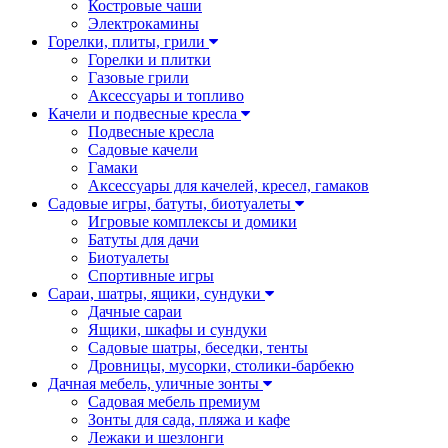
Костровые чаши
Электрокамины
Горелки, плиты, грили
Горелки и плитки
Газовые грили
Аксессуары и топливо
Качели и подвесные кресла
Подвесные кресла
Садовые качели
Гамаки
Аксессуары для качелей, кресел, гамаков
Садовые игры, батуты, биотуалеты
Игровые комплексы и домики
Батуты для дачи
Биотуалеты
Спортивные игры
Сараи, шатры, ящики, сундуки
Дачные сараи
Ящики, шкафы и сундуки
Садовые шатры, беседки, тенты
Дровницы, мусорки, столики-барбекю
Дачная мебель, уличные зонты
Садовая мебель премиум
Зонты для сада, пляжа и кафе
Лежаки и шезлонги