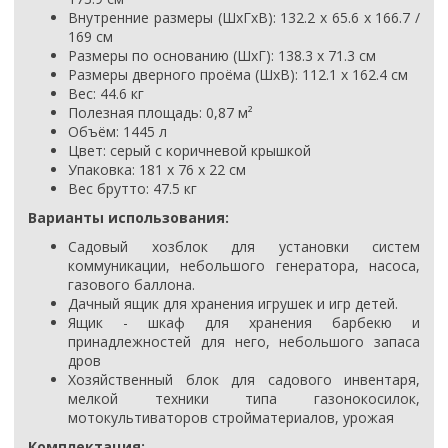
Внутренние размеры (ШхГхВ): 132.2 х 65.6 х 166.7 /
169 см
Размеры по основанию (ШхГ):
138.3 x 71.3 см
Размеры дверного проёма (ШхВ): 112.1 х 162.4 см
Вес:
44.6
кг
Полезная площадь: 0,87
м²
Объём:
1445
л
Цвет:
серый с коричневой крышкой
Упаковка:
181 х 76 х 22 см
Вес брутто: 47.5 кг
Варианты использования:
Садовый хозблок для установки систем
коммуникации, небольшого генератора, насоса,
газового баллона.
Дачный ящик для хранения игрушек и игр детей.
Ящик - шкаф для хранения барбекю и
принадлежностей для него, небольшого запаса
дров
Хозяйственный блок для садового инвентаря,
мелкой техники типа газонокосилок,
мотокультиваторов стройматериалов, урожая
Комплектация: