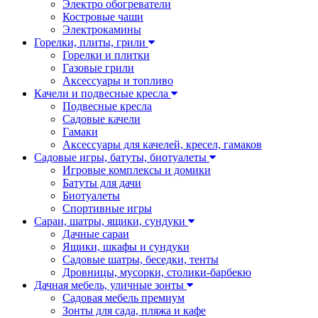
Электро обогреватели
Костровые чаши
Электрокамины
Горелки, плиты, грили
Горелки и плитки
Газовые грили
Аксессуары и топливо
Качели и подвесные кресла
Подвесные кресла
Садовые качели
Гамаки
Аксессуары для качелей, кресел, гамаков
Садовые игры, батуты, биотуалеты
Игровые комплексы и домики
Батуты для дачи
Биотуалеты
Спортивные игры
Сараи, шатры, ящики, сундуки
Дачные сараи
Ящики, шкафы и сундуки
Садовые шатры, беседки, тенты
Дровницы, мусорки, столики-барбекю
Дачная мебель, уличные зонты
Садовая мебель премиум
Зонты для сада, пляжа и кафе