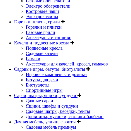
Газовые обогреватели
Электро обогреватели
Костровые чаши
Электрокамины
Горелки, плиты, грили
Горелки и плитки
Газовые грили
Аксессуары и топливо
Качели и подвесные кресла
Подвесные кресла
Садовые качели
Гамаки
Аксессуары для качелей, кресел, гамаков
Садовые игры, батуты, биотуалеты
Игровые комплексы и домики
Батуты для дачи
Биотуалеты
Спортивные игры
Сараи, шатры, ящики, сундуки
Дачные сараи
Ящики, шкафы и сундуки
Садовые шатры, беседки, тенты
Дровницы, мусорки, столики-барбекю
Дачная мебель, уличные зонты
Садовая мебель премиум