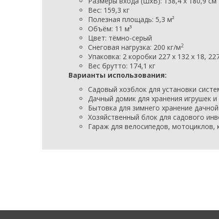
Размеры входа (ШхВ): 138,4 х 180,9 см
Вес:
159,3 кг
Полезная площадь: 5,3
м²
Объём:
11
м³
Цвет:
тёмно
-серый
2
Снеговая нагрузка:
2
00 кг/
м
Упаковка: 2 коробки
227 х 132 х 18, 22
Вес брутто: 174,1 кг
Варианты использования:
Садовый хозблок для установки систем
Дачный домик для хранения игрушек и 
Бытовка для зимнего хранение дачной
Хозяйственный блок для садового инв
Гараж для велосипедов, мотоциклов, к