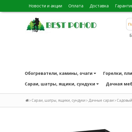
новости и акции
оплата
доставка
гаранти
Б
обогреватели, камины, очаги
горелки, пл
сараи, шатры, ящики, сундуки
дачная ме
Сараи, шатры, ящики, сундуки
Дачные сараи
Садовый 