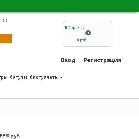
:00
1
Корзина
:
0
0 руб
Вход
Регистрация
гры, батуты, биотуалеты
9990 руб