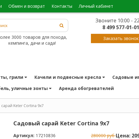
и
обмен и возврат
контакты
личный кабинет
Звоните 10:00 - 22
8 499 577-01-0
олее 3000 товаров для похода,
Заказать звонок
кемпинга, дачи и сада!
иты, грили
качели и подвесные кресла
садовые и
бель, уличные зонты
аренда обогревателей
сарай Keter Cortina 9x7
Садовый сарай Keter Cortina 9x7
Цена: 20
Артикул:
17210836
280000 руб