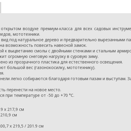
открытом воздухе премиум-класса для всех садовых инструм
едов, мототехники.
вид под натуральное дерево и предварительно вырезанными пан
на возможность повесить навесной замок.
кой к выцветанию смолы с двойными стенками и стальным армир
жит огромную снеговую нагрузку
в суровую зиму.
ено из прозрачного пластика для естественного освещения.
т большой вес (газонокосилку, мототехнику).
я.
анели легко собираются благодаря готовым пазам и выступам. За
ть перенести на новое место.
я при температуре от -50 до +70 °С.
9 х 217,9 см
 210,9 см
00,7 х
219,5 / 201.9 см