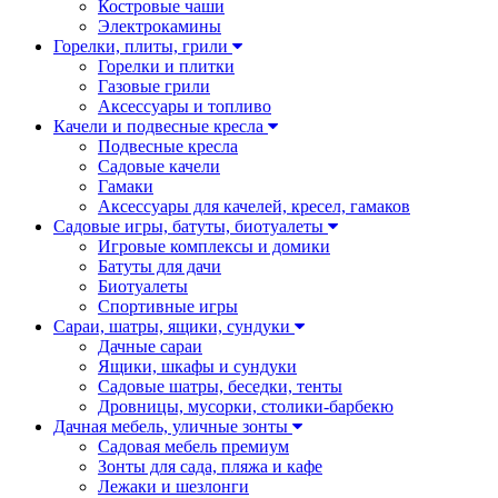
Костровые чаши
Электрокамины
Горелки, плиты, грили
Горелки и плитки
Газовые грили
Аксессуары и топливо
Качели и подвесные кресла
Подвесные кресла
Садовые качели
Гамаки
Аксессуары для качелей, кресел, гамаков
Садовые игры, батуты, биотуалеты
Игровые комплексы и домики
Батуты для дачи
Биотуалеты
Спортивные игры
Сараи, шатры, ящики, сундуки
Дачные сараи
Ящики, шкафы и сундуки
Садовые шатры, беседки, тенты
Дровницы, мусорки, столики-барбекю
Дачная мебель, уличные зонты
Садовая мебель премиум
Зонты для сада, пляжа и кафе
Лежаки и шезлонги