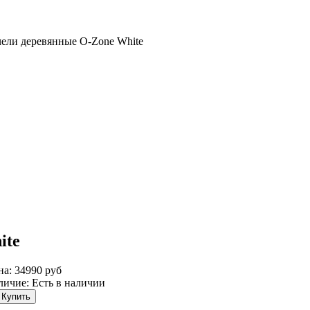
чели деревянные O-Zone White
ite
на: 34990 руб
личие:
Есть в наличии
Купить