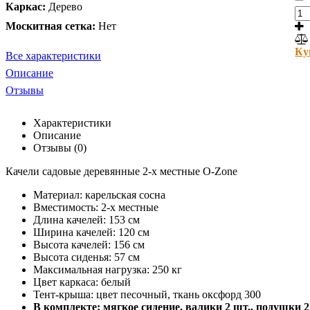
Каркас:
Дерево
Москитная сетка:
Нет
Ку
Все характеристики
Описание
Отзывы
Характеристики
Описание
Отзывы (0)
Качели садовые деревянные 2-х местные O-Zone
Материал: карельская сосна
Вместимость:
2-х местные
Длина качелей:
153 cм
Ширина качелей:
120 cм
Высота качелей:
156 cм
Высота сиденья:
57 cм
Максимальная нагрузка: 250 кг
Цвет каркаса: белый
Тент-крыша: цвет песочный,
ткань оксфорд 300
В комплекте: мягкое сидение, валики 2 шт., подушки 2