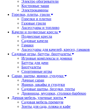
Электро обогреватели
Костровые чаши
Электрокамины
Горелки, плиты, грили
Горелки и плитки
Газовые грили
Аксессуары и топливо
Качели и подвесные кресла
Подвесные кресла
Садовые качели
Гамаки
Аксессуары для качелей, кресел, гамаков
Садовые игры, батуты, биотуалеты
Игровые комплексы и домики
Батуты для дачи
Биотуалеты
Спортивные игры
Сараи, шатры, ящики, сундуки
Дачные сараи
Ящики, шкафы и сундуки
Садовые шатры, беседки, тенты
Дровницы, мусорки, столики-барбекю
Дачная мебель, уличные зонты
Садовая мебель премиум
Зонты для сада, пляжа и кафе