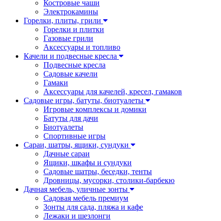
Костровые чаши
Электрокамины
Горелки, плиты, грили
Горелки и плитки
Газовые грили
Аксессуары и топливо
Качели и подвесные кресла
Подвесные кресла
Садовые качели
Гамаки
Аксессуары для качелей, кресел, гамаков
Садовые игры, батуты, биотуалеты
Игровые комплексы и домики
Батуты для дачи
Биотуалеты
Спортивные игры
Сараи, шатры, ящики, сундуки
Дачные сараи
Ящики, шкафы и сундуки
Садовые шатры, беседки, тенты
Дровницы, мусорки, столики-барбекю
Дачная мебель, уличные зонты
Садовая мебель премиум
Зонты для сада, пляжа и кафе
Лежаки и шезлонги