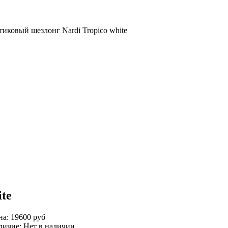
тиковый шезлонг Nardi Tropico white
te
на: 19600 руб
личие:
Нет в наличии