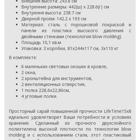
Внешняя высота: 243.8 см
Внутренние размеры: 442(ш) х 228.6(г) см
Внутрення высота: 238.7 см
Дверной проём: 142.2 x 193 см
Материал: сталь с порошковой покраской и
панели из пластика высокого давления с
двойными стенками (технология blow molding)
Площадь 10,1 кв.м.
Упаковка: 3 коробки, 81х244х117 см, 3х110 кг
В комплекте:
6 маленьких световых окошек в кровле,
2 окна,
2 кронштейна для инструментов,
2 вентиляционных отверстия,
1 полка 228,6х22,86см,
4 угловые полки.
Просторный сарай повышенной прочности LifeTime15x8
идеально удовлетворит Ваши потребности в условиях
хранения. Сделанный из прочного двухслойного
полиэтилена высокой плотности по технологии blow
molding и с использованием стали, этот пластиковый