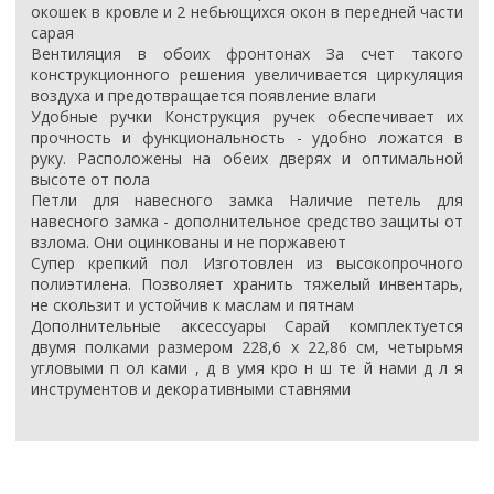
окошек в кровле и 2 небьющихся окон в передней части
сарая
Вентиляция в обоих фронтонах За счет такого
конструкционного решения увеличивается циркуляция
воздуха и предотвращается появление влаги
Удобные ручки Конструкция ручек обеспечивает их
прочность и функциональность - удобно ложатся в
руку. Расположены на обеих дверях и оптимальной
высоте от пола
Петли для навесного замка Наличие петель для
навесного замка - дополнительное средство защиты от
взлома. Они оцинкованы и не поржавеют
Супер крепкий пол Изготовлен из высокопрочного
полиэтилена. Позволяет хранить тяжелый инвентарь,
не скользит и устойчив к маслам и пятнам
Дополнительные аксессуары Сарай комплектуется
двумя полками размером 228,6 х 22,86 см, четырьмя
угловыми п ол ками , д в умя кро н ш те й нами д л я
инструментов и декоративными ставнями