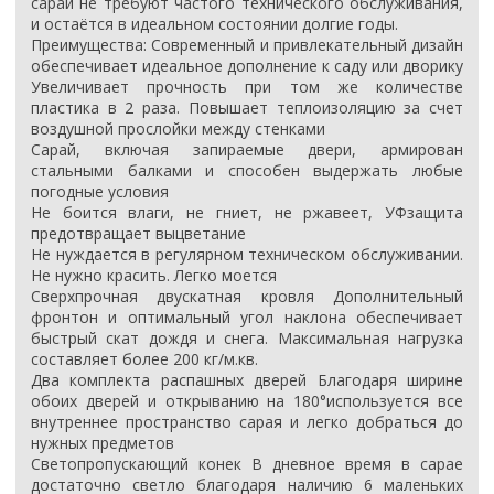
сарай не требуют частого технического обслуживания,
и остаётся в идеальном состоянии долгие годы.
Преимущества: Современный и привлекательный дизайн
обеспечивает идеальное дополнение к саду или дворику
Увеличивает прочность при том же количестве
пластика в 2 раза. Повышает теплоизоляцию за счет
воздушной прослойки между стенками
Сарай, включая запираемые двери, армирован
стальными балками и способен выдержать любые
погодные условия
Не боится влаги, не гниет, не ржавеет, УФзащита
предотвращает выцветание
Не нуждается в регулярном техническом обслуживании.
Не нужно красить. Легко моется
Сверхпрочная двускатная кровля Дополнительный
фронтон и оптимальный угол наклона обеспечивает
быстрый скат дождя и снега. Максимальная нагрузка
составляет более 200 кг/м.кв.
Два комплекта распашных дверей Благодаря ширине
обоих дверей и открыванию на 180°используется все
внутреннее пространство сарая и легко добраться до
нужных предметов
Светопропускающий конек В дневное время в сарае
достаточно светло благодаря наличию 6 маленьких