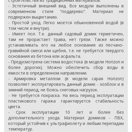
строительства из традиционных материалов.
- Эстетичный внешний вид. Все модули выполнены в
современном стиле "поддерево". Материал не
подвержен выцветанию.
- Простой уход. Легко моется обыкновенной водой (в
том числе и внутри).
- Имеет пол. Т.е. данный садовый домик герметичен,
там не прорастает трава, нет грязи. Также можно
устанавливать его на любое основание из песчано-
гравийной смеси или щебня, т.е. не требуется твердого
основания из бетона или асфальта.
- Предусмотрена система водостока (в модели Horizon и
более дорогих). Можно обеспечить сбор воды в
емкости в определенном направлении.
- Армировка металлом (в модели сарая Horizon)
позволяет эксплуатировать данный домик - хозблок и в
зимний период, не боясь снеговых нагрузок.
- Не требуется покраска. На весь период эксплуатации
пластикового гаража гарантируется стабильность
цвета.
- Срок эксплуатации 10 лет и более без
дополнительного ухода. Материал домиков - ПВХ,
который устойчив к ультрафиолету и любым перепадам
температур.