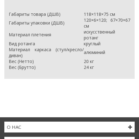
Габариты товара (ДШВ)
118×118×75 см
120×6×120; 67×70×67
Габариты упаковки (ДШВ)
см
искусственный
Материал плетения
ротанг
Вид ротанга
круглый
Материал каркаса (стул/кресло/
алюминий
диван)
Вес (Нетто)
20 кг
Вес (Брутто)
24 кг
О НАС