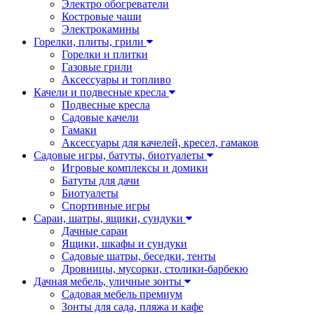
Электро обогреватели
Костровые чаши
Электрокамины
Горелки, плиты, грили
Горелки и плитки
Газовые грили
Аксессуары и топливо
Качели и подвесные кресла
Подвесные кресла
Садовые качели
Гамаки
Аксессуары для качелей, кресел, гамаков
Садовые игры, батуты, биотуалеты
Игровые комплексы и домики
Батуты для дачи
Биотуалеты
Спортивные игры
Сараи, шатры, ящики, сундуки
Дачные сараи
Ящики, шкафы и сундуки
Садовые шатры, беседки, тенты
Дровницы, мусорки, столики-барбекю
Дачная мебель, уличные зонты
Садовая мебель премиум
Зонты для сада, пляжа и кафе