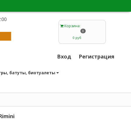
:00
1
Корзина
:
0
0 руб
Вход
Регистрация
гры, батуты, биотуалеты
imini