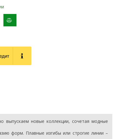
ии
добавить
к
сравнению
редит
но выпускаем новые коллекции, сочетая модные
азию форм. Плавные изгибы или строгие линии –