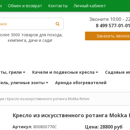
и
обмен и возврат
контакты
личный кабинет
Звоните 10:00 - 22
8 499 577-01-0
олее 3000 товаров для похода,
Заказать звонок
кемпинга, дачи и сада!
иты, грили
качели и подвесные кресла
садовые и
бель, уличные зонты
аренда обогревателей
ум
Кресло из искусственного ротанга Mokka Rimini
Кресло из искусственного ротанга Mokka R
Цена: 28800 руб
Артикул:
800800770С