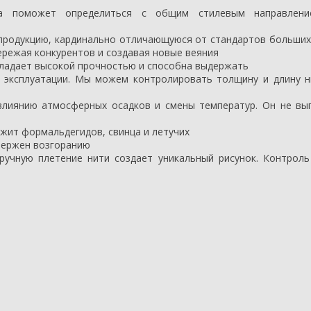
ka поможет определиться с общим стилевым направлен
продукцию, кардинально отличающуюся от стандартов больших
ережая конкурентов и создавая новые веяния
бладает высокой прочностью и способна выдержать
и эксплуатации. Мы можем контролировать толщину и длину 
 влиянию атмосферных осадков и смены температур. Он не вы
ржит формальдегидов, свинца и летучих
вержен возгоранию
ручную плетение нити создает уникальный рисунок.
Контроль