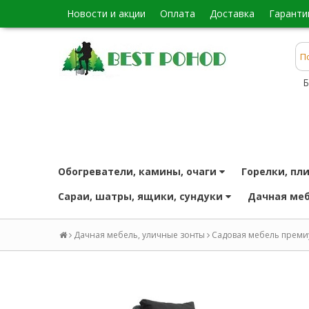
новости и акции
оплата
доставка
гаранти
Б
обогреватели, камины, очаги
горелки, пл
сараи, шатры, ящики, сундуки
дачная ме
Дачная мебель, уличные зонты
Садовая мебель преми