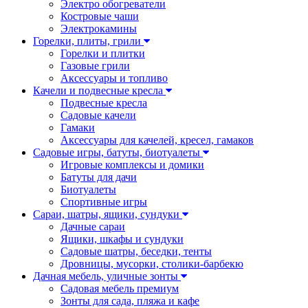
Электро обогреватели
Костровые чаши
Электрокамины
Горелки, плиты, грили
Горелки и плитки
Газовые грили
Аксессуары и топливо
Качели и подвесные кресла
Подвесные кресла
Садовые качели
Гамаки
Аксессуары для качелей, кресел, гамаков
Садовые игры, батуты, биотуалеты
Игровые комплексы и домики
Батуты для дачи
Биотуалеты
Спортивные игры
Сараи, шатры, ящики, сундуки
Дачные сараи
Ящики, шкафы и сундуки
Садовые шатры, беседки, тенты
Дровницы, мусорки, столики-барбекю
Дачная мебель, уличные зонты
Садовая мебель премиум
Зонты для сада, пляжа и кафе