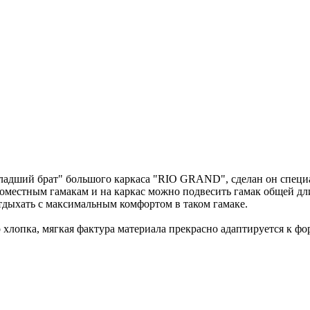
ладший брат" большого каркаса "RIO GRAND", сделан он специа
оместным гамакам и на каркас можно подвесить гамак общей длин
тдыхать с максимальным комфортом в таком гамаке.
лопка, мягкая фактура материала прекрасно адаптируется к фо