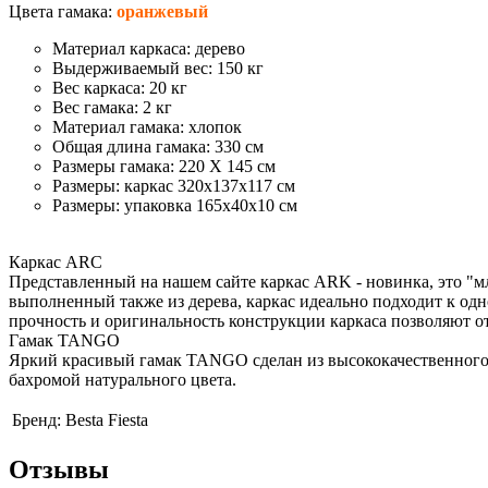
Цвета гамака:
оранжевый
Материал каркаса:
дерево
Выдерживаемый вес:
150 кг
Вес каркаса:
20 кг
Вес гамака:
2 кг
Материал гамака:
хлопок
Общая длина гамака:
330 см
Размеры гамака:
220 X 145 см
Размеры:
каркас 320х137х117 см
Размеры:
упаковка 165х40х10 см
Каркас ARC
Представленный на нашем сайте каркас ARK - новинка, это "м
выполненный также из дерева, каркас идеально подходит к одн
прочность и оригинальность конструкции каркаса позволяют о
Гамак TANGO
Яркий красивый гамак TANGO сделан из высококачественного х
бахромой натурального цвета.
Бренд:
Besta Fiesta
Отзывы