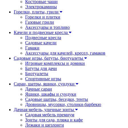
Костровые чаши
Электрокамины
Горелки, плиты, грили
Горелки и плитки
Газовые грили
Аксессуары и топливо
Качели и подвесные кресла
Подвесные кресла
Садовые качели
Гамаки
Аксессуары для качелей, кресел, гамаков
Садовые игры, батуты, биотуалеты
Игровые комплексы и домики
Батуты для дачи
Биотуалеты
Спортивные игры
Сараи, шатры, ящики, сундуки
Дачные сараи
Ящики, шкафы и сундуки
Садовые шатры, беседки, тенты
Дровницы, мусорки, столики-барбекю
Дачная мебель, уличные зонты
Садовая мебель премиум
Зонты для сада, пляжа и кафе
Лежаки и шезлонги