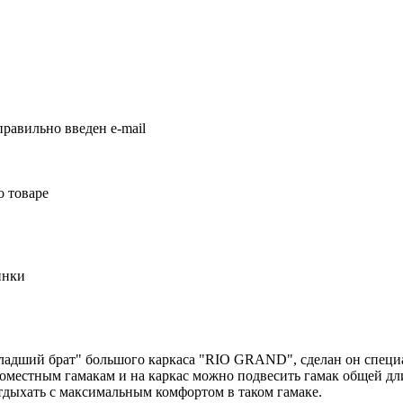
равильно введен e-mail
о товаре
инки
ладший брат" большого каркаса "RIO GRAND", сделан он специа
оместным гамакам и на каркас можно подвесить гамак общей длин
тдыхать с максимальным комфортом в таком гамаке.