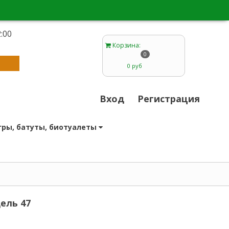
:00
1
Корзина
:
0
0 руб
Вход
Регистрация
гры, батуты, биотуалеты
ель 47