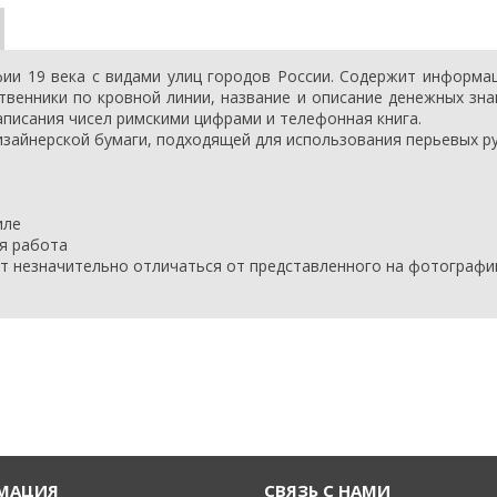
ии 19 века с видами улиц городов России. Содержит информац
ственники по кровной линии, название и описание денежных зна
аписания чисел римскими цифрами и телефонная книга.
изайнерской бумаги, подходящей для использования перьевых р
иле
я работа
т незначительно отличаться от представленного на фотографи
РМАЦИЯ
СВЯЗЬ С НАМИ