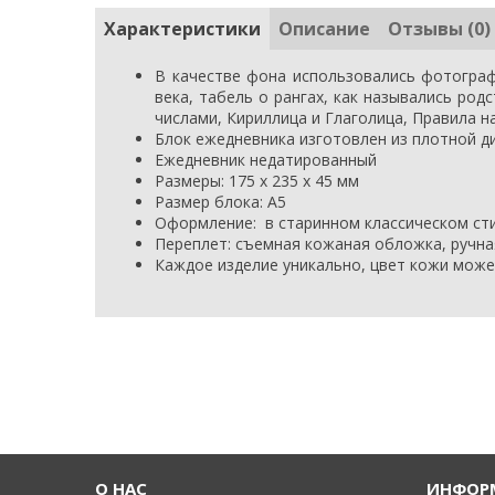
Характеристики
Описание
Отзывы (0)
В качестве фона использовались фотограф
века, табель о рангах, как назывались род
числами, Кириллица и Глаголица, Правила н
Блок ежедневника изготовлен из плотной д
Ежедневник недатированный
Размеры:
175
х 235 х 45 мм
Размер блока: А5
Оформление:
в старинном классическом ст
Переплет: съемная кожаная обложка, ручна
Каждое изделие уникально, цвет кожи може
О НАС
ИНФО