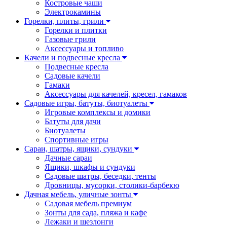
Костровые чаши
Электрокамины
Горелки, плиты, грили
Горелки и плитки
Газовые грили
Аксессуары и топливо
Качели и подвесные кресла
Подвесные кресла
Садовые качели
Гамаки
Аксессуары для качелей, кресел, гамаков
Садовые игры, батуты, биотуалеты
Игровые комплексы и домики
Батуты для дачи
Биотуалеты
Спортивные игры
Сараи, шатры, ящики, сундуки
Дачные сараи
Ящики, шкафы и сундуки
Садовые шатры, беседки, тенты
Дровницы, мусорки, столики-барбекю
Дачная мебель, уличные зонты
Садовая мебель премиум
Зонты для сада, пляжа и кафе
Лежаки и шезлонги