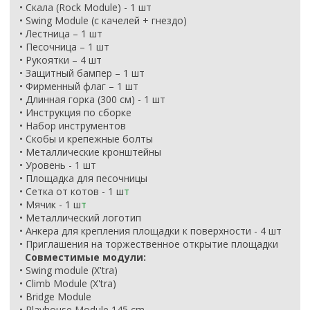
• Скала (Rock Module) - 1 шт
• Swing Module (с качелей + гнездо)
• Лестница – 1 шт
• Песочница – 1 шт
• Рукоятки – 4 шт
• Защитный бампер – 1 шт
• Фирменный флаг – 1 шт
• Длинная горка (300 см) - 1 шт
• Инструкция по сборке
• Набор инструментов
• Скобы и крепежные болты
• Металлические кронштейны
• Уровень - 1 шт
• Площадка для песочницы
• Сетка от котов - 1 ш
т
• Мячик - 1 ш
т
• Металлический логотип
• Анкера для крепления площадки к поверхности - 4 шт
• Приглашения на торжественное открытие площадки
Совместимые модули:
• Swing module (X'tra)
• Climb Module (X'tra)
• Bridge Module
• Playhouse Module 145 cm